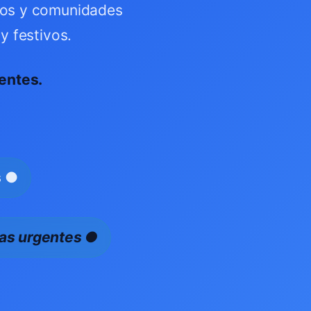
cios y comunidades
y festivos.
entes.
s ●
cas urgentes ●