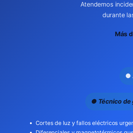
Atendemos inciden
durante la
Más d
● 
● Técnico de 
Cortes de luz y fallos eléctricos urge
Diferenciales y magnetotérmicos que