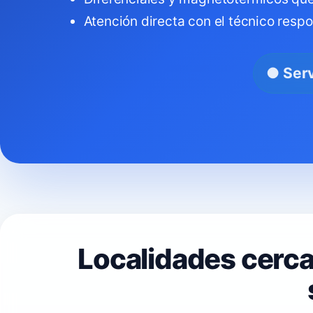
Atención directa con el técnico resp
● Serv
Localidades cerc