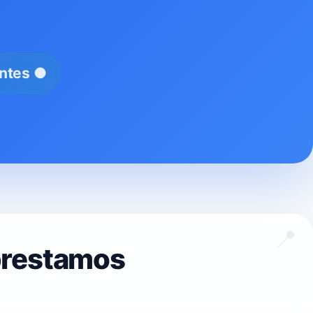
entes ●
prestamos