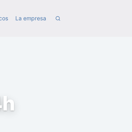
icos
La empresa
4h