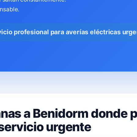
onsable.
icio profesional para averías eléctricas urg
anas a Benidorm donde 
servicio urgente