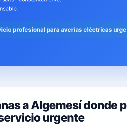
onsable.
icio profesional para averías eléctricas urg
anas a Algemesí donde 
servicio urgente