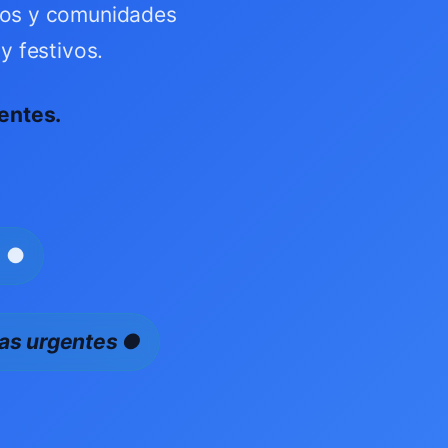
cios y comunidades
y festivos.
entes.
s ●
cas urgentes ●